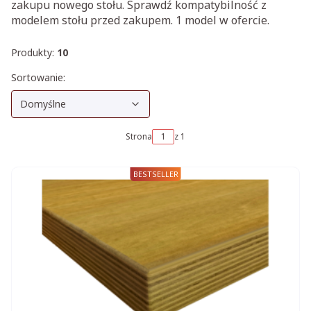
zakupu nowego stołu. Sprawdź kompatybilność z
modelem stołu przed zakupem. 1 model w ofercie.
Produkty:
10
Lista produktów
Domyślne
Sortowanie:
Domyślne
Strona
z 1
BESTSELLER