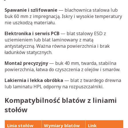
Spawanie i szlifowanie
— blachownica stalowa lub
buk 60 mm z impregnacją. Iskry i wysokie temperatury
nie uszkodzą materiału.
Elektronika i serwis PCB
— blat stalowy ESD z
uziemieniem lub blat laminowany z matą
antystatyczną. Ważna równa powierzchnia i brak
ładunków statycznych.
Montaż precyzyjny
— buk 40 mm, twarda, stabilna
powierzchnia, łatwa do czyszczenia z olejów i smarów.
Lakiernia i lekka obróbka
— blat z twardego drewna
lub laminatu HPL odporny na rozpuszczalniki.
Kompatybilność blatów z liniami
stołów
Linia stołów
Wymiary blatów
Link