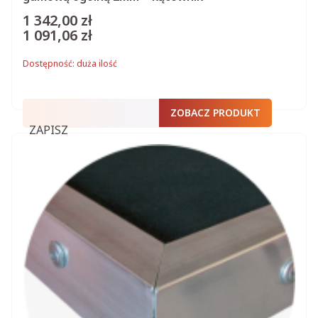
1 342,00 zł
Cena
1 091,06 zł
Cena
Dostępność:
duża ilość
ZOBACZ PRODUKT
ZAPISZ