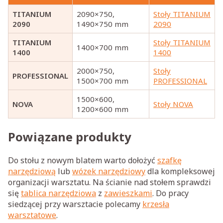
TITANIUM
2090×750,
Stoły TITANIUM
2090
1490×750 mm
2090
TITANIUM
Stoły TITANIUM
1400×700 mm
1400
1400
2000×750,
Stoły
PROFESSIONAL
1500×700 mm
PROFESSIONAL
1500×600,
NOVA
Stoły NOVA
1200×600 mm
Powiązane produkty
Do stołu z nowym blatem warto dołożyć
szafkę
narzędziową
lub
wózek narzędziowy
dla kompleksowej
organizacji warsztatu. Na ścianie nad stołem sprawdzi
się
tablica narzędziowa
z
zawieszkami
. Do pracy
siedzącej przy warsztacie polecamy
krzesła
warsztatowe
.