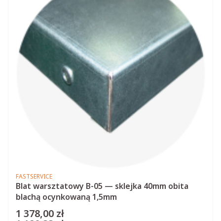
PRODUCENT
FASTSERVICE
Blat warsztatowy B-05 — sklejka 40mm obita
blachą ocynkowaną 1,5mm
1 378,00 zł
Cena