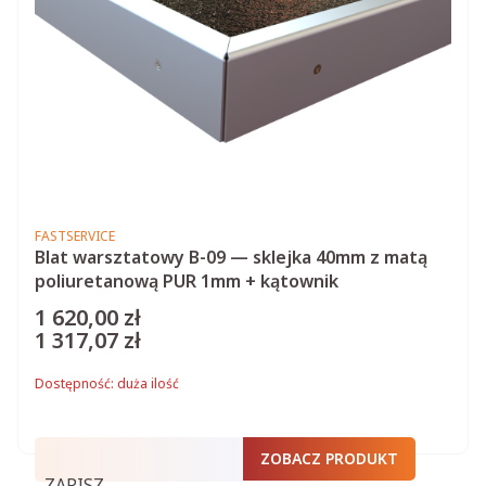
PRODUCENT
FASTSERVICE
Blat warsztatowy B-09 — sklejka 40mm z matą
poliuretanową PUR 1mm + kątownik
1 620,00 zł
Cena
1 317,07 zł
Cena
Dostępność:
duża ilość
ZOBACZ PRODUKT
ZAPISZ