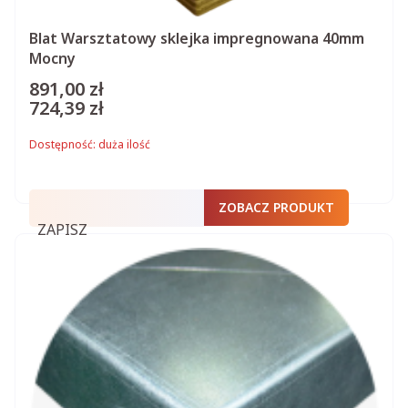
Blat Warsztatowy sklejka impregnowana 40mm
Mocny
891,00 zł
Cena
724,39 zł
Cena
Dostępność:
duża ilość
ZOBACZ PRODUKT
ZAPISZ