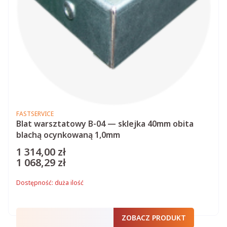
PRODUCENT
FASTSERVICE
Blat warsztatowy B-04 — sklejka 40mm obita
blachą ocynkowaną 1,0mm
1 314,00 zł
Cena
1 068,29 zł
Cena
Dostępność:
duża ilość
ZOBACZ PRODUKT