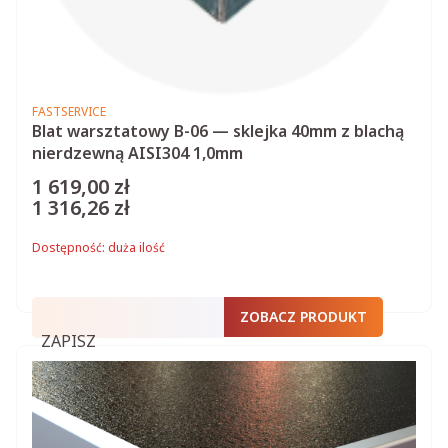
PRODUCENT
FASTSERVICE
Blat warsztatowy B-06 — sklejka 40mm z blachą
nierdzewną AISI304 1,0mm
1 619,00 zł
Cena
1 316,26 zł
Cena
Dostępność:
duża ilość
ZOBACZ PRODUKT
ZAPISZ