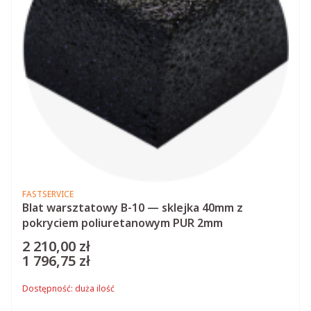
PRODUCENT
FASTSERVICE
Blat warsztatowy B-10 — sklejka 40mm z
pokryciem poliuretanowym PUR 2mm
2 210,00 zł
Cena
1 796,75 zł
Cena
Dostępność:
duża ilość