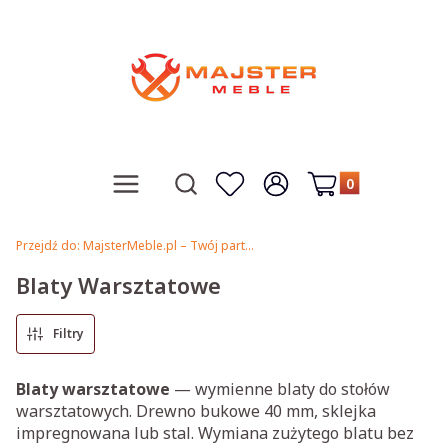
Produkty w koszy
Otwórz wyszukiwarkę
Menu
Szukaj
Ulubione
Zaloguj się
Koszyk
Przejdź do:
MajsterMeble.pl – Twój partner w solidnych rozwiązaniach!
Blaty Warsztatowe
Filtry
Blaty warsztatowe
— wymienne blaty do stołów
warsztatowych. Drewno bukowe 40 mm, sklejka
impregnowana lub stal. Wymiana zużytego blatu bez