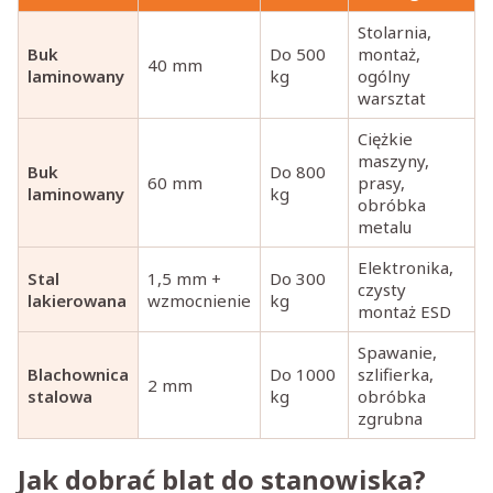
Stolarnia,
Buk
Do 500
montaż,
40 mm
laminowany
kg
ogólny
warsztat
Ciężkie
maszyny,
Buk
Do 800
60 mm
prasy,
laminowany
kg
obróbka
metalu
Elektronika,
Stal
1,5 mm +
Do 300
czysty
lakierowana
wzmocnienie
kg
montaż ESD
Spawanie,
Blachownica
Do 1000
szlifierka,
2 mm
stalowa
kg
obróbka
zgrubna
Jak dobrać blat do stanowiska?