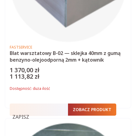
PRODUCENT
FASTSERVICE
Blat warsztatowy B-02 — sklejka 40mm z gumą
benzyno-olejoodporną 2mm + kątownik
1 370,00 zł
Cena
1 113,82 zł
Cena
Dostępność:
duża ilość
ZOBACZ PRODUKT
ZAPISZ