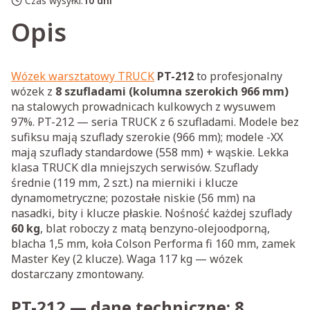
Czas wysyłki:
10 dni
Opis
Wózek warsztatowy TRUCK
PT-212
to profesjonalny
wózek z
8 szufladami (kolumna szerokich 966 mm)
na stalowych prowadnicach kulkowych z wysuwem
97%. PT-212 — seria TRUCK z 6 szufladami. Modele bez
sufiksu mają szuflady szerokie (966 mm); modele -XX
mają szuflady standardowe (558 mm) + wąskie. Lekka
klasa TRUCK dla mniejszych serwisów. Szuflady
średnie (119 mm, 2 szt.) na mierniki i klucze
dynamometryczne; pozostałe niskie (56 mm) na
nasadki, bity i klucze płaskie. Nośność każdej szuflady
60 kg
, blat roboczy z matą benzyno-olejoodporną,
blacha 1,5 mm, koła Colson Performa fi 160 mm, zamek
Master Key (2 klucze). Waga 117 kg — wózek
dostarczany zmontowany.
PT-212 — dane techniczne: 8