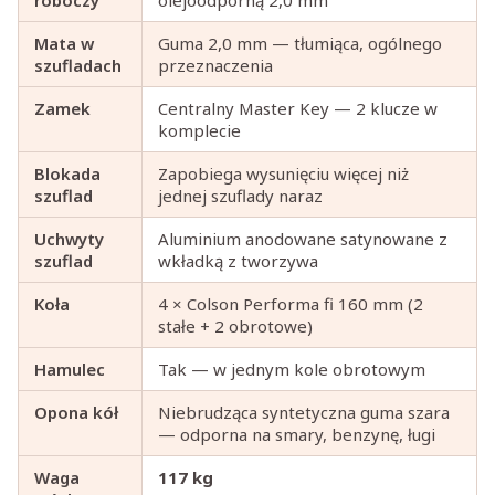
Mata w
Guma 2,0 mm — tłumiąca, ogólnego
szufladach
przeznaczenia
Zamek
Centralny Master Key — 2 klucze w
komplecie
Blokada
Zapobiega wysunięciu więcej niż
szuflad
jednej szuflady naraz
Uchwyty
Aluminium anodowane satynowane z
szuflad
wkładką z tworzywa
Koła
4 × Colson Performa fi 160 mm (2
stałe + 2 obrotowe)
Hamulec
Tak — w jednym kole obrotowym
Opona kół
Niebrudząca syntetyczna guma szara
— odporna na smary, benzynę, ługi
Waga
117 kg