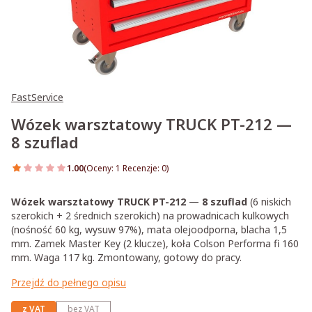
FastService
Wózek warsztatowy TRUCK PT-212 —
8 szuflad
1.00
(Oceny: 1 Recenzje: 0)
Przejdź do sekcji Opinie
Wózek warsztatowy TRUCK PT-212
—
8 szuflad
(6 niskich
szerokich + 2 średnich szerokich) na prowadnicach kulkowych
(nośność 60 kg, wysuw 97%), mata olejoodporna, blacha 1,5
mm. Zamek Master Key (2 klucze), koła Colson Performa fi 160
mm. Waga 117 kg. Zmontowany, gotowy do pracy.
Przejdź do pełnego opisu
z VAT
bez VAT