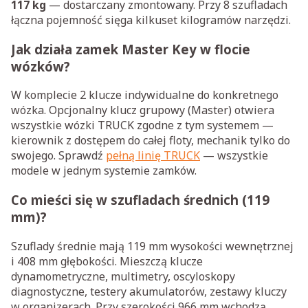
117 kg
— dostarczany zmontowany. Przy 8 szufladach
łączna pojemność sięga kilkuset kilogramów narzędzi.
Jak działa zamek Master Key w flocie
wózków?
W komplecie 2 klucze indywidualne do konkretnego
wózka. Opcjonalny klucz grupowy (Master) otwiera
wszystkie wózki TRUCK zgodne z tym systemem —
kierownik z dostępem do całej floty, mechanik tylko do
swojego. Sprawdź
pełną linię TRUCK
— wszystkie
modele w jednym systemie zamków.
Co mieści się w szufladach średnich (119
mm)?
Szuflady średnie mają 119 mm wysokości wewnętrznej
i 408 mm głębokości. Mieszczą klucze
dynamometryczne, multimetry, oscyloskopy
diagnostyczne, testery akumulatorów, zestawy kluczy
w organizerach. Przy szerokości 966 mm wchodzą