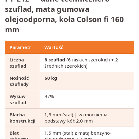
szuflad, mata gumowa
olejoodporna, koła Colson fi 160
mm
Parametr
Wartość
Liczba
8 szuflad
(6 niskich szerokich + 2
szuflad
średnich szerokich)
Nośność
60 kg
szuflady
Wysuw
97%
szuflad
Blacha
1,5 mm (stal) | wzmocnienia
konstrukcji
podstawy kół: 2,0 mm
Blat
1,5 mm (stal) z matą benzyno-
roboczy
olejoodporną 2,0 mm