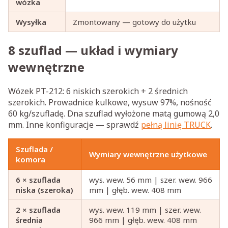
wózka
Wysyłka
Zmontowany — gotowy do użytku
8 szuflad — układ i wymiary
wewnętrzne
Wózek PT-212: 6 niskich szerokich + 2 średnich
szerokich. Prowadnice kulkowe, wysuw 97%, nośność
60 kg/szufladę. Dna szuflad wyłożone matą gumową 2,0
mm. Inne konfiguracje — sprawdź
pełną linię TRUCK
.
Szuflada /
Wymiary wewnętrzne użytkowe
komora
6 × szuflada
wys. wew. 56 mm | szer. wew. 966
niska (szeroka)
mm | głęb. wew. 408 mm
2 × szuflada
wys. wew. 119 mm | szer. wew.
średnia
966 mm | głęb. wew. 408 mm