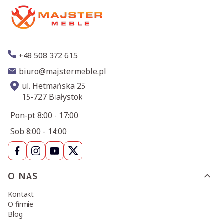
+48 508 372 615
biuro@majstermeble.pl
ul. Hetmańska 25
15-727 Białystok
Pon-pt 8:00 - 17:00
Sob 8:00 - 14:00
Linki w stopce
O NAS
Kontakt
O firmie
Blog