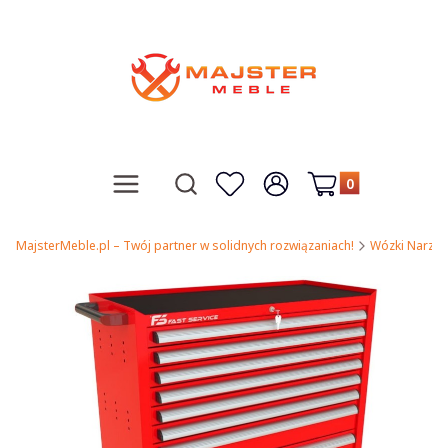
Produkty w koszy
Otwórz wyszukiwarkę
Menu
Szukaj
Ulubione
Zaloguj się
Koszyk
MajsterMeble.pl – Twój partner w solidnych rozwiązaniach!
Wózki Narzęd