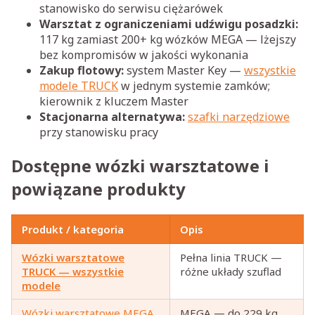
stanowisko do serwisu ciężarówek
Warsztat z ograniczeniami udźwigu posadzki:
117 kg zamiast 200+ kg wózków MEGA — lżejszy
bez kompromisów w jakości wykonania
Zakup flotowy:
system Master Key —
wszystkie
modele TRUCK
w jednym systemie zamków;
kierownik z kluczem Master
Stacjonarna alternatywa:
szafki narzędziowe
przy stanowisku pracy
Dostępne wózki warsztatowe i
powiązane produkty
Produkt / kategoria
Opis
Wózki warsztatowe
Pełna linia TRUCK —
TRUCK — wszystkie
różne układy szuflad
modele
Wózki warsztatowe MEGA
MEGA — do 229 kg,