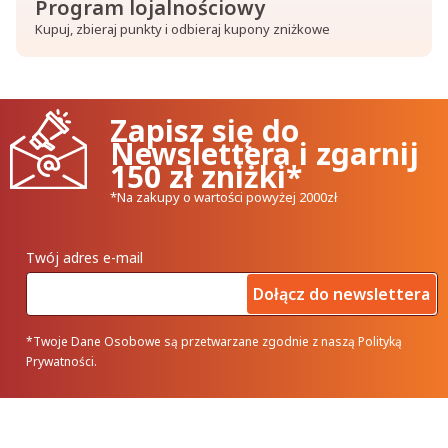
Program lojalnościowy
Kupuj, zbieraj punkty i odbieraj kupony zniżkowe
Zapisz się do
Newslettera i zgarnij
150 zł zniżki*
*Na zakupy o wartości powyżej 2000zł
Twój adres e-mail
Dołącz do newslettera
*Twoje Dane Osobowe są przetwarzane zgodnie z naszą Polityką
Prywatności.