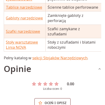
Tablice narzędziowe
Ścienne tablice perforowane
Zamknięte gabloty z
Gabloty narzędziowe
perforacją
Szafki zamykane z
Szafki narzędziowe
szufladami
Stoły warsztatowe
Stoły z szufladami i blatami
Linia NOVA
roboczymi
Pełny katalog w
sekcji Stojaków Narzędziowych
.
Opinie
0.00
Liczba ocen: 0
OCEŃ I OPISZ