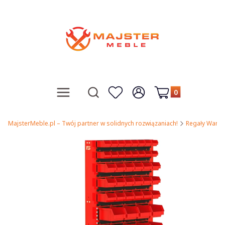
Produkty w koszy
Otwórz wyszukiwarkę
Menu
Szukaj
Ulubione
Zaloguj się
Koszyk
MajsterMeble.pl – Twój partner w solidnych rozwiązaniach!