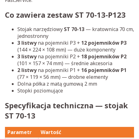
Co zawiera zestaw ST 70-13-P123
Stojak narzędziowy
ST 70-13
— kratownica 70 cm,
jednostronny
3 listwy
na pojemniki P3 +
12 pojemników P3
(144 × 224 × 108 mm) — duże komponenty
3 listwy
na pojemniki P2 +
18 pojemników P2
(101 × 157 × 74 mm) — średnie akcesoria
2 listwy
na pojemniki P1 +
16 pojemników P1
(77 × 119 × 56 mm) — drobne elementy
Dolna półka z matą gumową 2 mm
Stopki poziomujące
Specyfikacja techniczna — stojak
ST 70-13
Parametr
Wartość