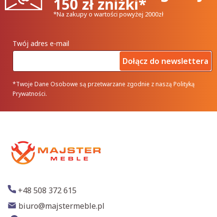
150 zł zniżki*
*Na zakupy o wartości powyżej 2000zł
Twój adres e-mail
Dołącz do newslettera
*Twoje Dane Osobowe są przetwarzane zgodnie z naszą Polityką
Prywatności.
+48 508 372 615
biuro@majstermeble.pl