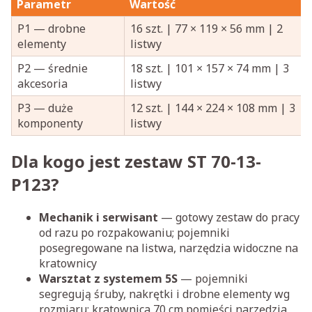
Parametr
Wartość
P1 — drobne
16 szt. | 77 × 119 × 56 mm | 2
elementy
listwy
P2 — średnie
18 szt. | 101 × 157 × 74 mm | 3
akcesoria
listwy
P3 — duże
12 szt. | 144 × 224 × 108 mm | 3
komponenty
listwy
Dla kogo jest zestaw ST 70-13-
P123?
Mechanik i serwisant
— gotowy zestaw do pracy
od razu po rozpakowaniu; pojemniki
posegregowane na listwa, narzędzia widoczne na
kratownicy
Warsztat z systemem 5S
— pojemniki
segregują śruby, nakrętki i drobne elementy wg
rozmiaru; kratownica 70 cm pomieści narzędzia