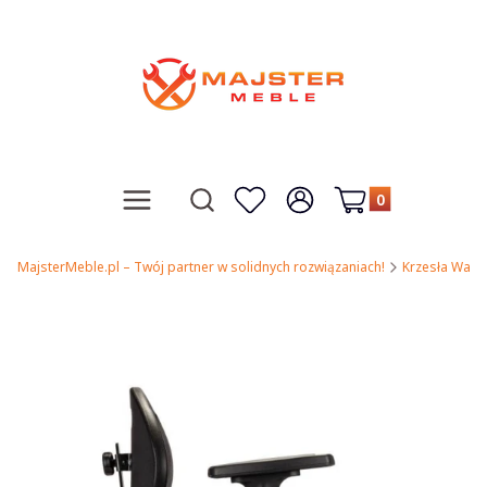
Produkty w koszy
Otwórz wyszukiwarkę
Menu
Szukaj
Ulubione
Zaloguj się
Koszyk
MajsterMeble.pl – Twój partner w solidnych rozwiązaniach!
Krzesła Wars