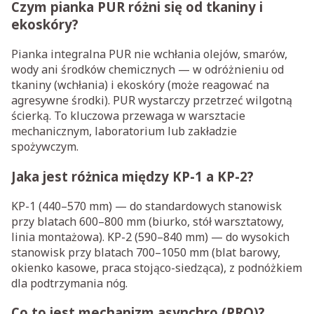
Czym pianka PUR różni się od tkaniny i
ekoskóry?
Pianka integralna PUR nie wchłania olejów, smarów,
wody ani środków chemicznych — w odróżnieniu od
tkaniny (wchłania) i ekoskóry (może reagować na
agresywne środki). PUR wystarczy przetrzeć wilgotną
ścierką. To kluczowa przewaga w warsztacie
mechanicznym, laboratorium lub zakładzie
spożywczym.
Jaka jest różnica między KP-1 a KP-2?
KP-1 (440–570 mm) — do standardowych stanowisk
przy blatach 600–800 mm (biurko, stół warsztatowy,
linia montażowa). KP-2 (590–840 mm) — do wysokich
stanowisk przy blatach 700–1050 mm (blat barowy,
okienko kasowe, praca stojąco-siedząca), z podnóżkiem
dla podtrzymania nóg.
Co to jest mechanizm asynchro (PRO)?