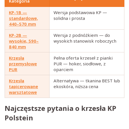
Kategoria
KP-1B —
Wersja podstawowa KP —
standardowe,
solidna i prosta
440–570 mm
KP-2B —
Wersja z podnóżkiem — do
wysokie, 590–
wysokich stanowisk roboczych
840 mm
Krzesła
Pełna oferta krzeseł z pianki
przemysłowe
PUR — hoker, siodłowe, z
PUR
oparciem
Krzesła
Alternatywa — tkanina BEST lub
tapicerowane
ekoskóra, niższa cena
warsztatowe
Najczęstsze pytania o krzesła KP
Polstein