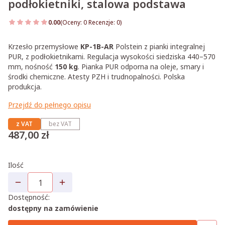
podłokietniki, stalowa podstawa
0.00
(Oceny: 0 Recenzje: 0)
Przejdź do sekcji Opinie
Krzesło przemysłowe
KP-1B-AR
Polstein z pianki integralnej
PUR, z podłokietnikami. Regulacja wysokości siedziska 440–570
mm, nośność
150 kg
. Pianka PUR odporna na oleje, smary i
środki chemiczne. Atesty PZH i trudnopalności. Polska
produkcja.
Przejdź do pełnego opisu
z VAT
bez VAT
Cena
487,00 zł
Ilość
Dostępność:
dostępny na zamówienie