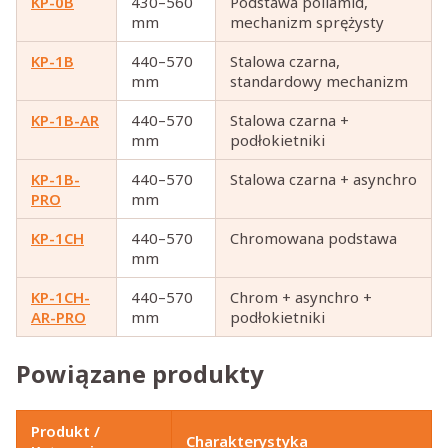
KP-0B
430–560
Podstawa poliamid,
mm
mechanizm sprężysty
KP-1B
440–570
Stalowa czarna,
mm
standardowy mechanizm
KP-1B-AR
440–570
Stalowa czarna +
mm
podłokietniki
KP-1B-
440–570
Stalowa czarna + asynchro
PRO
mm
KP-1CH
440–570
Chromowana podstawa
mm
KP-1CH-
440–570
Chrom + asynchro +
AR-PRO
mm
podłokietniki
Powiązane produkty
Produkt /
Charakterystyka