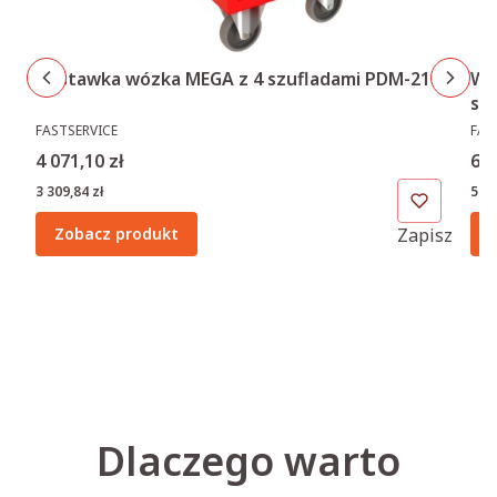
Wó
Dostawka wózka MEGA z 4 szufladami PDM-218
sz
PRO
PRODUCENT
FAS
FASTSERVICE
Ce
Cena
6 9
4 071,10 zł
Cen
Cena
5 66
3 309,84 zł
sz
Zobacz produkt
Zapisz
Dlaczego warto