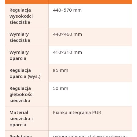
Regulacja
440–570 mm
wysokości
siedziska
Wymiary
440×460 mm
siedziska
Wymiary
410×310 mm
oparcia
Regulacja
85 mm
oparcia (wys.)
Regulacja
50 mm
głębokości
siedziska
Materiał
Pianka integralna PUR
siedziska i
oparcia
Podstawa
pięcioramienna stalowa malowana